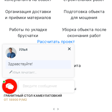
Организация доставки
Подготовка объекта
и приёмки материалов
для мощения
Работы по укладке
Уборка объекта после
брусчатки
окончания работ
Рассчитать проект
Наши клиенты
Илья
Здравствуйте!
Месторождения гранита
Мансуровский
Ю
Илья
печатает...
‹
›
Введите сообщение
Популярные товары
ГРАНИТНЫЙ СТОЛ КАМБУЛАТОВКИЙ
Г
ОТ 18900 Р/М2
ОТ
‹
›