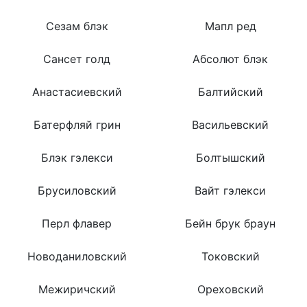
Сезам блэк
Мапл ред
Сансет голд
Абсолют блэк
Анастасиевский
Балтийский
Батерфляй грин
Васильевский
Блэк гэлекси
Болтышский
Брусиловский
Вайт гэлекси
Перл флавер
Бейн брук браун
Новоданиловский
Токовский
Межиричский
Ореховский