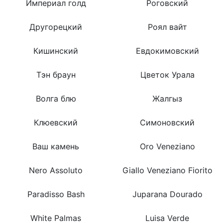
Империал голд
Роговский
Другорецкий
Роял вайт
Кишинский
Евдокимовский
Тэн браун
Цветок Урала
Волга блю
Жалгыз
Клюевский
Симоновский
Ваш камень
Oro Veneziano
Nero Assoluto
Giallo Veneziano Fiorito
Paradisso Bash
Juparana Dourado
White Palmas
Luisa Verde