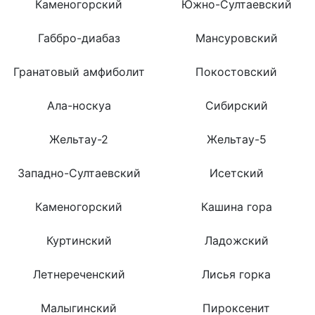
Каменогорский
Южно-Султаевский
Габбро-диабаз
Мансуровский
Гранатовый амфиболит
Покостовский
Ала-носкуа
Сибирский
Жельтау-2
Жельтау-5
Западно-Султаевский
Исетский
Каменогорский
Кашина гора
Куртинский
Ладожский
Летнереченский
Лисья горка
Малыгинский
Пироксенит