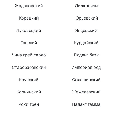
Жадановский
Дидковичи
Корецкий
Юрьевский
Луковецкий
Янцевский
Танский
Курдайский
Чина грей сардо
Паданг блэк
Старобабанский
Империал ред
Крупский
Солошинский
Корнинский
Жежелевский
Роки грей
Паданг гамма