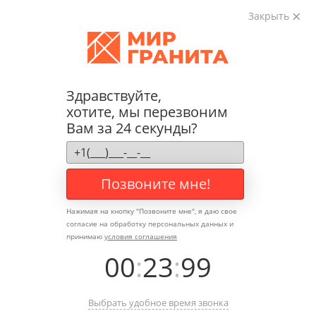
8 (800) 600-65-78
Закрыть
8 (911) 923-78-18
Симферополь
info@world-granit.ru
Акции
Каталог
Здравствуйте,
Производство
хотите, мы перезвоним
Доставка
Вам за 24 секунды?
Монтаж
Проектирование
Преимущества
Позвоните мне!
Контакты
Гранитный бортовой
Нажимая на кнопку "
Позвоните мне
", я даю свое
согласие на обработку персональных данных и
принимаю
условия соглашения
камень
00
:
23
:
99
Производство и продажа изделий по ГОСТу из
гранита оптом и в розницу!
Выбрать удобное время звонка